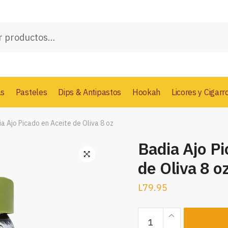
as
Pasteles
Dips & Antipastos
Hookah
Licores y Cigarr
a Ajo Picado en Aceite de Oliva 8 oz
Badia Ajo Pi
de Oliva 8 o
L
79.95
Badia
Ajo