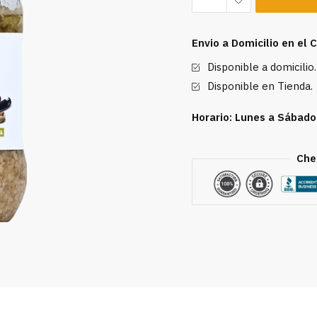
Picado
en
Envio a Domicilio en el
Aceite
Disponible a domicilio.
de
Oliva
Disponible en Tienda.
8
Horario: Lunes a Sábado
oz
cantidad
Che