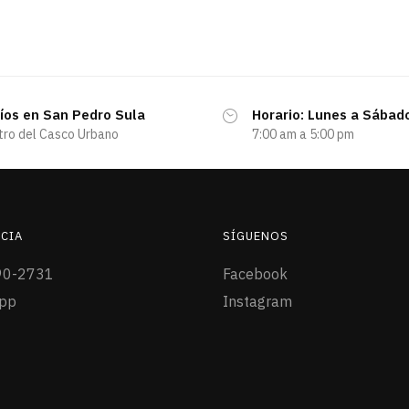
íos en San Pedro Sula
Horario: Lunes a Sábad
tro del Casco Urbano
7:00 am a 5:00 pm
CIA
SÍGUENOS
90-2731
Facebook
pp
Instagram