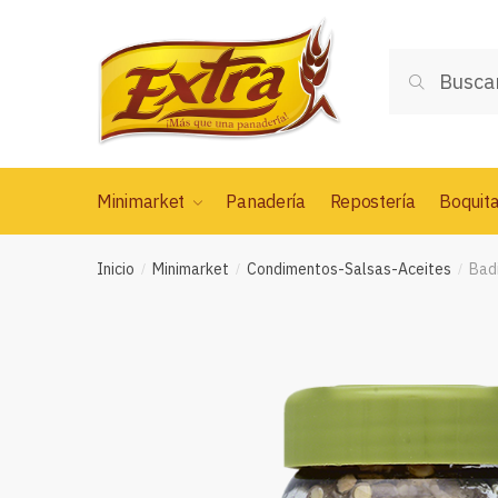
Saltar
Saltar
a
al
Buscar
la
contenido
Buscar
por:
navegación
Minimarket
Panadería
Repostería
Boquit
Inicio
Minimarket
Condimentos-Salsas-Aceites
Badi
/
/
/