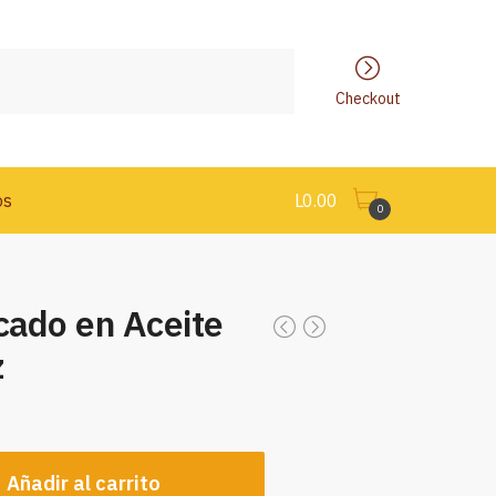
Checkout
os
L
0.00
0
cado en Aceite
z
Añadir al carrito