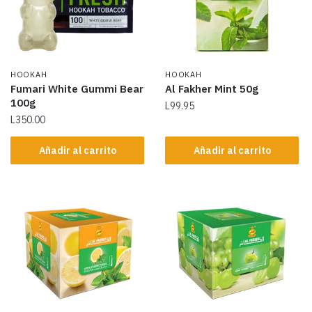
HOOKAH
HOOKAH
Fumari White Gummi Bear
Al Fakher Mint 50g
100g
L
99.95
L
350.00
Añadir al carrito
Añadir al carrito