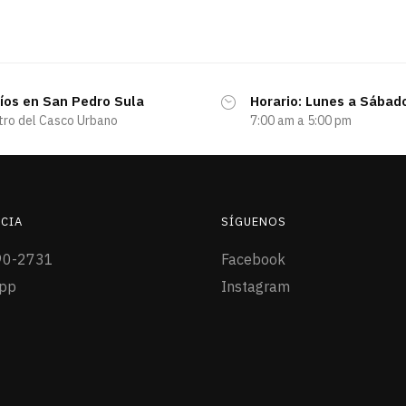
íos en San Pedro Sula
Horario: Lunes a Sábad
tro del Casco Urbano
7:00 am a 5:00 pm
CIA
SÍGUENOS
90-2731
Facebook
pp
Instagram