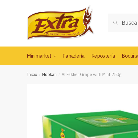
Saltar
Saltar
a
al
Buscar
la
contenido
Buscar
por:
navegación
Minimarket
Panadería
Repostería
Boquit
Inicio
Hookah
Al Fakher Grape with Mint 250g
/
/