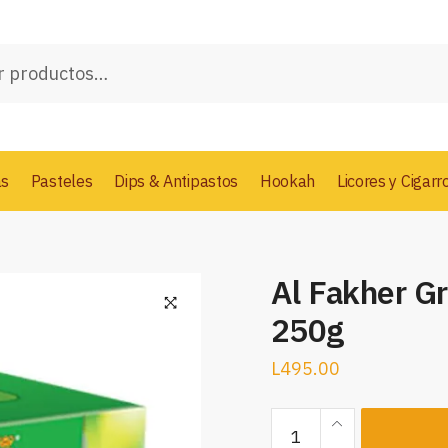
as
Pasteles
Dips & Antipastos
Hookah
Licores y Cigarr
Al Fakher G
250g
L
495.00
Al
Fakher