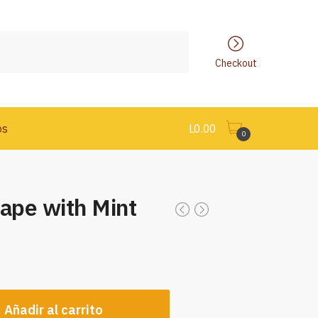
Checkout
os
L
0.00
0
rape with Mint
Añadir al carrito