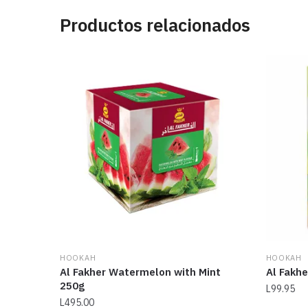
Productos relacionados
HOOKAH
HOOKAH
Al Fakher Watermelon with Mint
Al Fakhe
250g
L
99.95
L
495.00