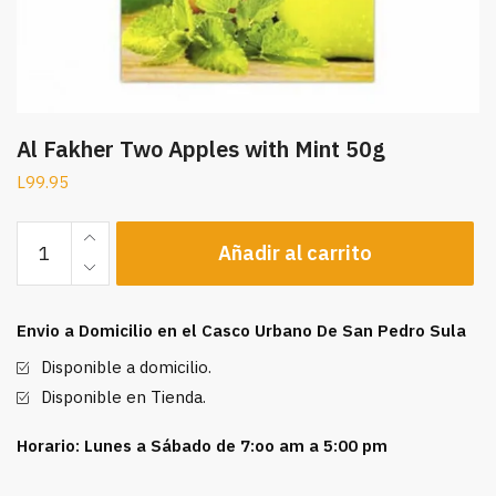
Al Fakher Two Apples with Mint 50g
L
99.95
Al
Añadir al carrito
Fakher
Two
Apples
Envio a Domicilio en el Casco Urbano De San Pedro Sula
with
Mint
Disponible a domicilio.
50g
Disponible en Tienda.
cantidad
Horario: Lunes a Sábado de 7:oo am a 5:00 pm