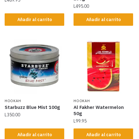
L
495.00
Añadir al carrito
Añadir al carrito
HOOKAH
HOOKAH
Starbuzz Blue Mist 100g
Al Fakher Watermelon
50g
L
350.00
L
99.95
Añadir al carrito
Añadir al carrito