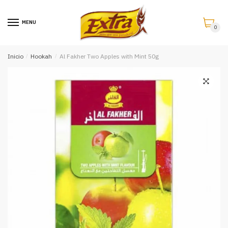
Saltar
Saltar
a
al
MENU
0
la
contenido
navegación
Inicio
/
Hookah
/
Al Fakher Two Apples with Mint 50g