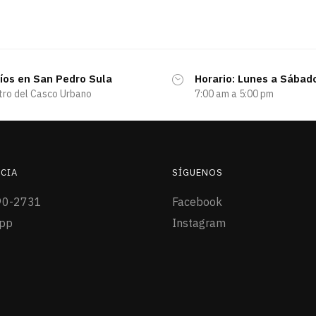
íos en San Pedro Sula
Horario: Lunes a Sábad
tro del Casco Urbano
7:00 am a 5:00 pm
CIA
SÍGUENOS
90-2731
Facebook
pp
Instagram