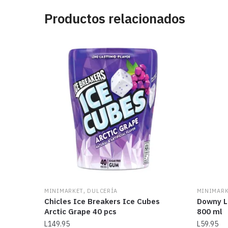
Productos relacionados
,
MINIMARKET
DULCERÍA
MINIMAR
Chicles Ice Breakers Ice Cubes
Downy L
Arctic Grape 40 pcs
800 ml
L
149.95
L
59.95