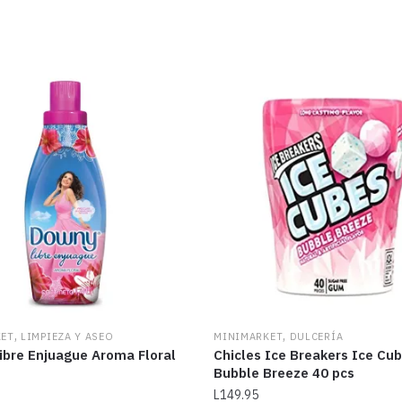
,
,
KET
LIMPIEZA Y ASEO
MINIMARKET
DULCERÍA
ibre Enjuague Aroma Floral
Chicles Ice Breakers Ice Cu
Bubble Breeze 40 pcs
L
149.95