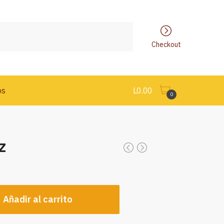
Checkout
os
L
0.00
0
z
Añadir al carrito