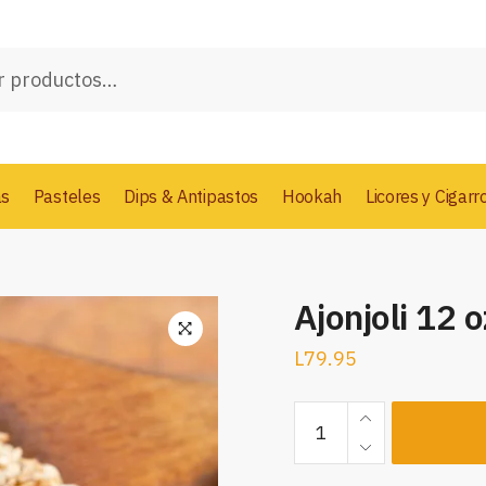
as
Pasteles
Dips & Antipastos
Hookah
Licores y Cigarr
Ajonjoli 12 o
L
79.95
Ajonjoli
12
oz