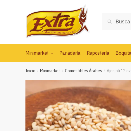
Saltar
Saltar
a
al
Buscar
la
contenido
Buscar
por:
navegación
Minimarket
Panadería
Repostería
Boquit
Inicio
Minimarket
Comestibles Árabes
Ajonjoli 12 oz
/
/
/