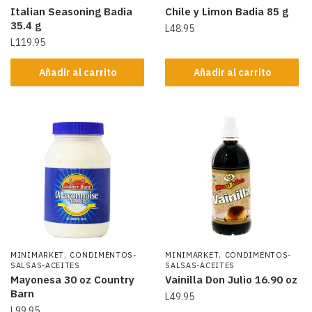
Italian Seasoning Badia
Chile y Limon Badia 85 g
35.4 g
L
48.95
L
119.95
Añadir al carrito
Añadir al carrito
,
,
MINIMARKET
CONDIMENTOS-
MINIMARKET
CONDIMENTOS-
SALSAS-ACEITES
SALSAS-ACEITES
Mayonesa 30 oz Country
Vainilla Don Julio 16.90 oz
Barn
L
49.95
L
99.95