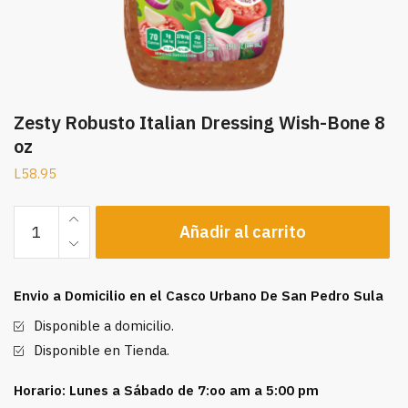
Zesty Robusto Italian Dressing Wish-Bone 8
oz
L
58.95
Zesty
Añadir al carrito
Robusto
Italian
Dressing
Envio a Domicilio en el Casco Urbano De San Pedro Sula
Wish-
Bone
Disponible a domicilio.
8
Disponible en Tienda.
oz
cantidad
Horario: Lunes a Sábado de 7:oo am a 5:00 pm