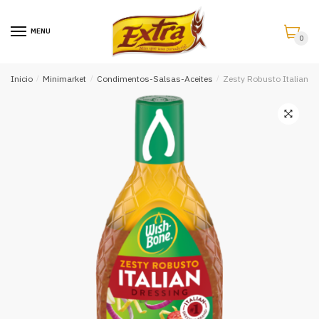
Saltar
Saltar
a
al
MENU
0
la
contenido
navegación
Inicio
/
Minimarket
/
Condimentos-Salsas-Aceites
/
Zesty Robusto Italian D