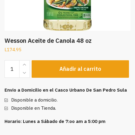
Wesson Aceite de Canola 48 oz
L
174.95
Wesson
Añadir al carrito
Aceite
de
Canola
Envio a Domicilio en el Casco Urbano De San Pedro Sula
48
oz
Disponible a domicilio.
cantidad
Disponible en Tienda.
Horario: Lunes a Sábado de 7:oo am a 5:00 pm