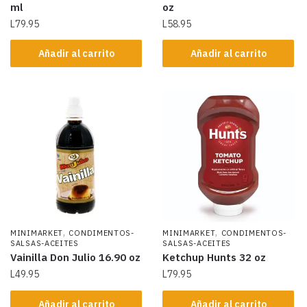
ml
oz
L
79.95
L
58.95
Añadir al carrito
Añadir al carrito
,
,
MINIMARKET
CONDIMENTOS-
MINIMARKET
CONDIMENTOS-
SALSAS-ACEITES
SALSAS-ACEITES
Vainilla Don Julio 16.90 oz
Ketchup Hunts 32 oz
L
49.95
L
79.95
Añadir al carrito
Añadir al carrito