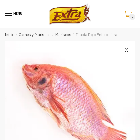
Saltar
Saltar
a
al
MENU
0
la
contenido
navegación
Inicio
/
Carnes y Mariscos
/
Mariscos
/
Tilapia Rojo Entero Libra