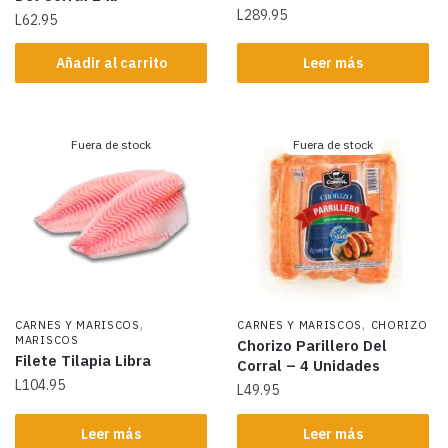
L
289.95
L
62.95
Añadir al carrito
Leer más
Fuera de stock
Fuera de stock
,
,
CARNES Y MARISCOS
CARNES Y MARISCOS
CHORIZO
MARISCOS
Chorizo Parillero Del
Filete Tilapia Libra
Corral – 4 Unidades
L
104.95
L
49.95
Leer más
Leer más