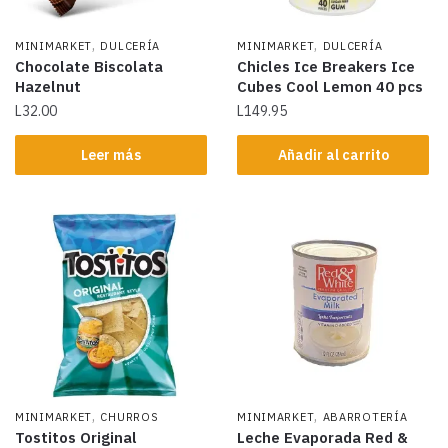
,
,
MINIMARKET
DULCERÍA
MINIMARKET
DULCERÍA
Chocolate Biscolata
Chicles Ice Breakers Ice
Hazelnut
Cubes Cool Lemon 40 pcs
L
32.00
L
149.95
Leer más
Añadir al carrito
,
,
MINIMARKET
CHURROS
MINIMARKET
ABARROTERÍA
Tostitos Original
Leche Evaporada Red &