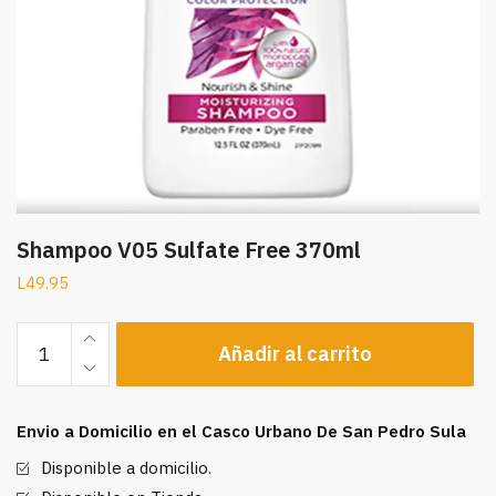
Shampoo V05 Sulfate Free 370ml
L
49.95
Shampoo
Añadir al carrito
V05
Sulfate
Free
Envio a Domicilio en el Casco Urbano De San Pedro Sula
370ml
cantidad
Disponible a domicilio.