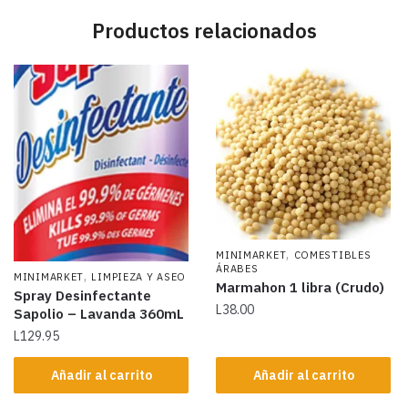
Productos relacionados
,
MINIMARKET
COMESTIBLES
ÁRABES
,
MINIMARKET
LIMPIEZA Y ASEO
Marmahon 1 libra (Crudo)
Spray Desinfectante
L
38.00
Sapolio – Lavanda 360mL
L
129.95
Añadir al carrito
Añadir al carrito