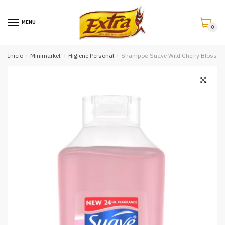
Saltar
Saltar
a
al
MENU
0
la
contenido
navegación
Inicio
/
Minimarket
/
Higiene Personal
/
Shampoo Suave Wild Cherry Blossom