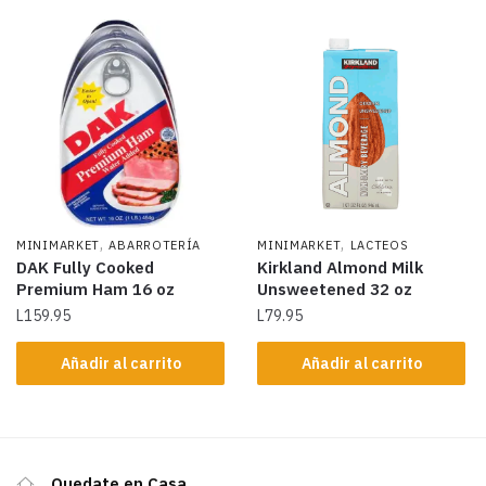
,
,
MINIMARKET
ABARROTERÍA
MINIMARKET
LACTEOS
DAK Fully Cooked
Kirkland Almond Milk
Premium Ham 16 oz
Unsweetened 32 oz
L
159.95
L
79.95
Añadir al carrito
Añadir al carrito
Quedate en Casa