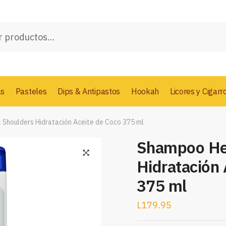
as
Pasteles
Dips & Antipastos
Hookah
Licores y Cigarr
Shoulders Hidratación Aceite de Coco 375 ml
Shampoo He
Hidratación
375 ml
L
179.95