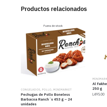
Productos relacionados
Fuera de stock
MINIMAR
Al Fakhe
250 g
,
,
CONGELADOS
POLLO
MINIMARKET
Pechugas de Pollo Boneless
L
495.00
Barbacoa Ranch´s 453 g – 24
unidades