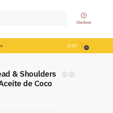
Checkout
os
L
0.00
0
ad & Shoulders
 Aceite de Coco