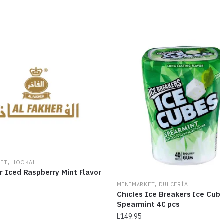
,
KET
HOOKAH
r Iced Raspberry Mint Flavor
,
MINIMARKET
DULCERÍA
Chicles Ice Breakers Ice Cu
Spearmint 40 pcs
L
149.95