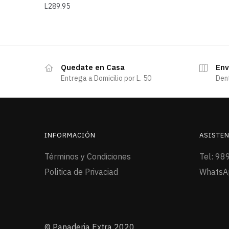
L
289.95
Quedate en Casa
Env
Entrega a Domicilio por L. 50
Den
INFORMACIÓN
ASISTEN
Términos y Condiciones
Tel: 98
Politica de Privaciad
WhatsA
© Panaderia Extra 2020