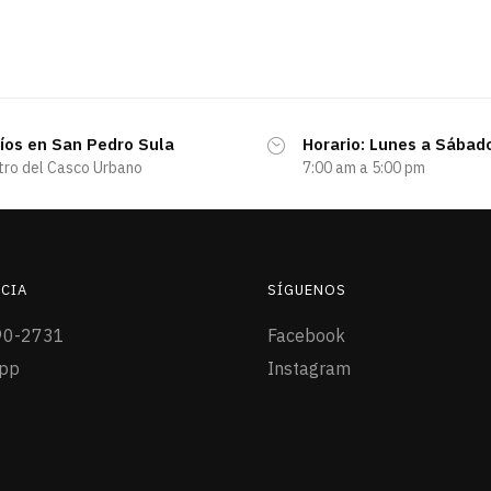
íos en San Pedro Sula
Horario: Lunes a Sábad
tro del Casco Urbano
7:00 am a 5:00 pm
CIA
SÍGUENOS
90-2731
Facebook
pp
Instagram