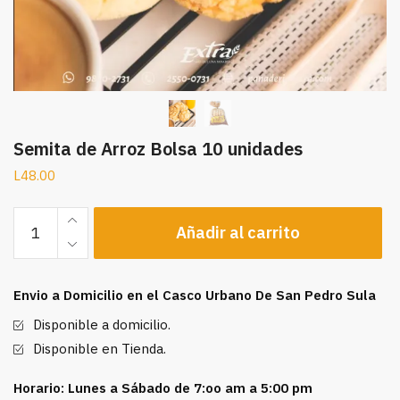
Semita de Arroz Bolsa 10 unidades
L
48.00
Semita
Añadir al carrito
de
Arroz
Bolsa
Envio a Domicilio en el Casco Urbano De San Pedro Sula
10
unidades
Disponible a domicilio.
cantidad
Disponible en Tienda.
Horario: Lunes a Sábado de 7:oo am a 5:00 pm