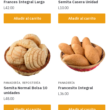
Frances Integral Largo
Semita Casera Unidad
L
42.00
L
10.00
Añadir al carrito
Añadir al carrito
,
PANADERÍA
REPOSTERÍA
PANADERÍA
Semita Normal Bolsa 10
Francesito Integral
unidades
L
36.00
L
48.00
Añadir al carrito
Añadir al carrito