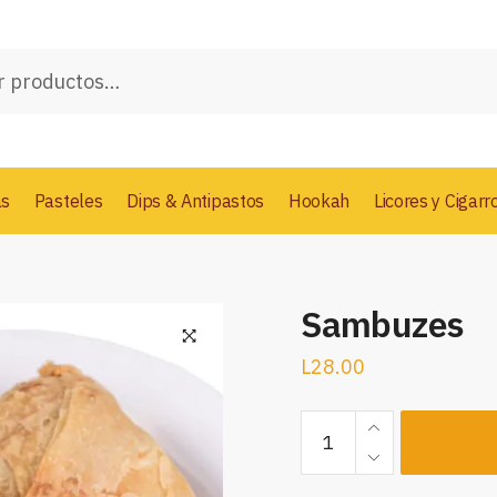
as
Pasteles
Dips & Antipastos
Hookah
Licores y Cigarr
Sambuzes
L
28.00
Sambuzes
cantidad