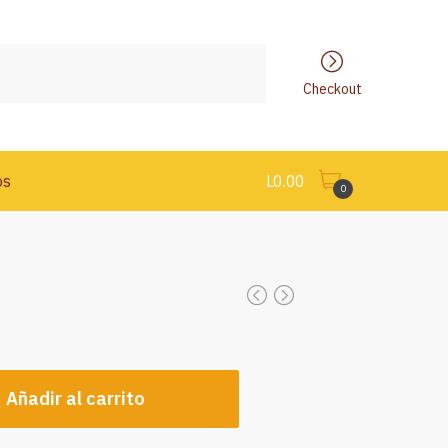
Checkout
os
L
0.00
0
Añadir al carrito