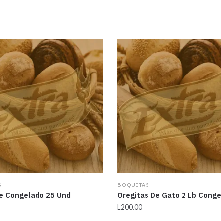
S
BOQUITAS
 Congelado 25 Und
Oregitas De Gato 2 Lb Cong
L
200.00