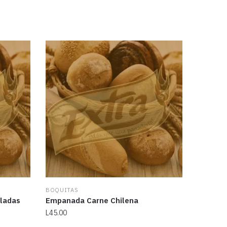
BOQUITAS
eladas
Empanada Carne Chilena
L
45.00