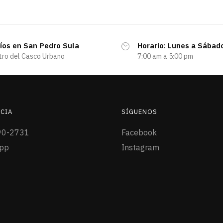
íos en San Pedro Sula
Horario: Lunes a Sábad
tro del Casco Urbano
7:00 am a 5:00 pm
CIA
SÍGUENOS
90-2731
Facebook
pp
Instagram