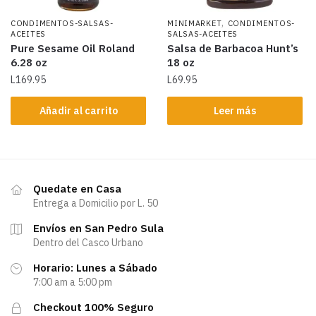
,
CONDIMENTOS-SALSAS-
MINIMARKET
CONDIMENTOS-
ACEITES
SALSAS-ACEITES
Pure Sesame Oil Roland
Salsa de Barbacoa Hunt’s
6.28 oz
18 oz
L
169.95
L
69.95
Añadir al carrito
Leer más
Quedate en Casa
Entrega a Domicilio por L. 50
Envíos en San Pedro Sula
Dentro del Casco Urbano
Horario: Lunes a Sábado
7:00 am a 5:00 pm
Checkout 100% Seguro