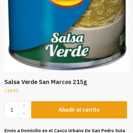
Salsa Verde San Marcos 215g
L
34.95
Salsa
Añadir al carrito
Verde
San
Marcos
Envio a Domicilio en el Casco Urbano De San Pedro Sula
215g