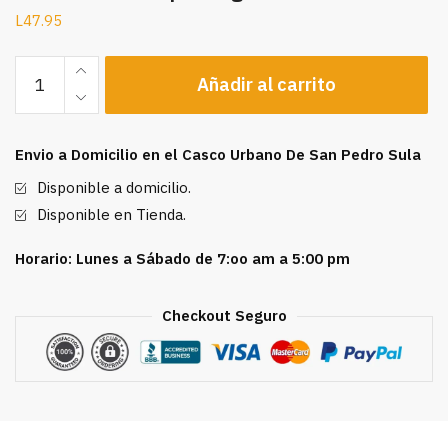
L
47.95
Romero
Añadir al carrito
Del
Bosque
80
Envio a Domicilio en el Casco Urbano De San Pedro Sula
g
cantidad
Disponible a domicilio.
Disponible en Tienda.
Horario: Lunes a Sábado de 7:oo am a 5:00 pm
Checkout Seguro