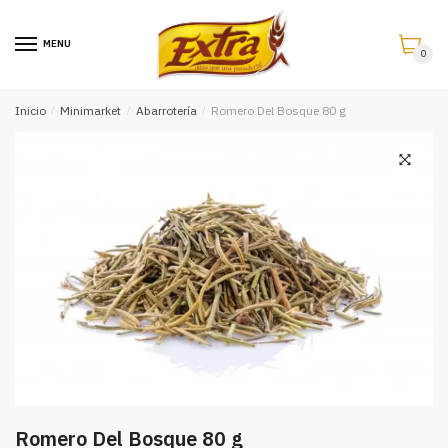
Saltar
Saltar
a
al
MENU
0
la
contenido
navegación
Inicio
/
Minimarket
/
Abarrotería
/
Romero Del Bosque 80 g
Romero Del Bosque 80 g