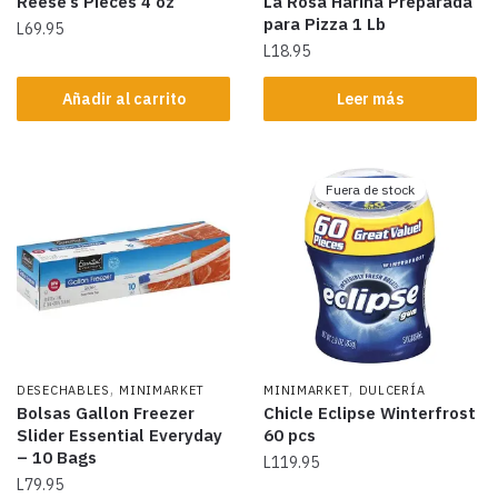
Reese’s Pieces 4 oz
La Rosa Harina Preparada
para Pizza 1 Lb
L
69.95
L
18.95
Añadir al carrito
Leer más
Fuera de stock
,
,
DESECHABLES
MINIMARKET
MINIMARKET
DULCERÍA
Bolsas Gallon Freezer
Chicle Eclipse Winterfrost
Slider Essential Everyday
60 pcs
– 10 Bags
L
119.95
L
79.95