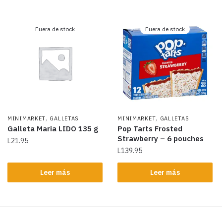
Fuera de stock
Fuera de stock
,
,
MINIMARKET
GALLETAS
MINIMARKET
GALLETAS
Galleta Maria LIDO 135 g
Pop Tarts Frosted
Strawberry – 6 pouches
L
21.95
L
139.95
Leer más
Leer más