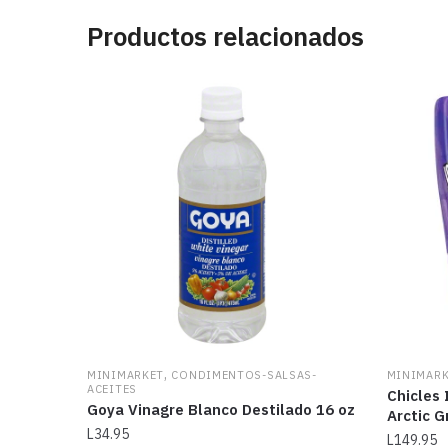
Productos relacionados
,
MINIMARKET
CONDIMENTOS-SALSAS-
MINIMAR
ACEITES
Chicles 
Goya Vinagre Blanco Destilado 16 oz
Arctic G
L
34.95
L
149.95