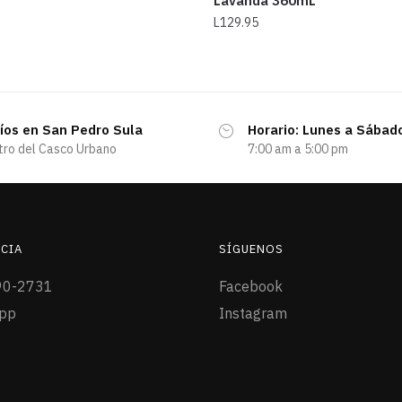
Lavanda 360mL
L
129.95
íos en San Pedro Sula
Horario: Lunes a Sábad
tro del Casco Urbano
7:00 am a 5:00 pm
CIA
SÍGUENOS
90-2731
Facebook
pp
Instagram