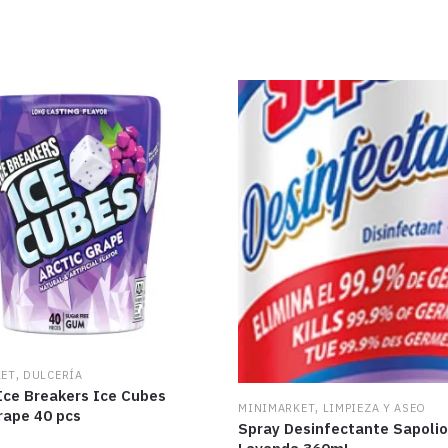
,
KET
DULCERÍA
Ice Breakers Ice Cubes
,
MINIMARKET
LIMPIEZA Y ASEO
rape 40 pcs
Spray Desinfectante Sapolio