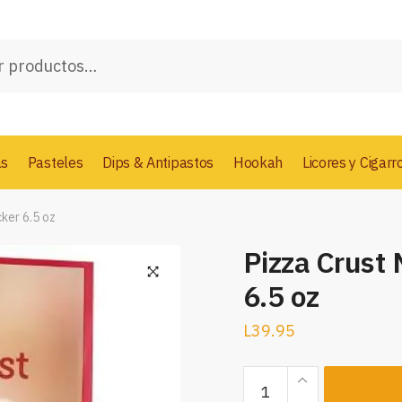
as
Pasteles
Dips & Antipastos
Hookah
Licores y Cigarr
ker 6.5 oz
Pizza Crust 
6.5 oz
L
39.95
Pizza
Crust