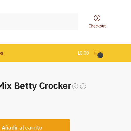
Checkout
os
L
0.00
0
Mix Betty Crocker
Añadir al carrito