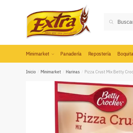
Saltar
Saltar
a
al
Buscar
la
contenido
Buscar
por:
navegación
Minimarket
Panadería
Repostería
Boquit
Inicio
Minimarket
Harinas
Pizza Crust Mix Betty Croc
/
/
/