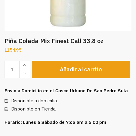
Piña Colada Mix Finest Call 33.8 oz
L
154.95
Piña
Añadir al carrito
Colada
Mix
Finest
Envio a Domicilio en el Casco Urbano De San Pedro Sula
Call
33.8
Disponible a domicilio.
oz
Disponible en Tienda.
cantidad
Horario: Lunes a Sábado de 7:oo am a 5:00 pm