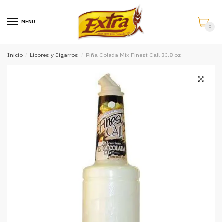
Saltar
Saltar
a
al
MENU
0
la
contenido
navegación
Inicio
/
Licores y Cigarros
/
Piña Colada Mix Finest Call 33.8 oz