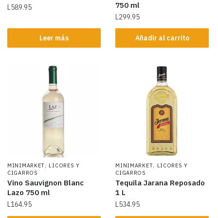
750 ml
L
589.95
L
299.95
Leer más
Añadir al carrito
,
,
MINIMARKET
LICORES Y
MINIMARKET
LICORES Y
CIGARROS
CIGARROS
Vino Sauvignon Blanc
Tequila Jarana Reposado
Lazo 750 ml
1 L
L
164.95
L
534.95