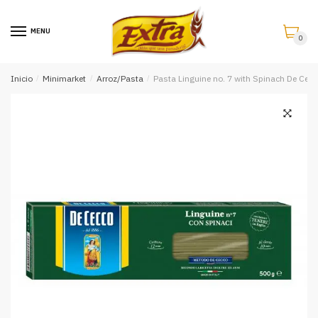
Saltar
Saltar
a
al
MENU
0
la
contenido
navegación
Inicio
/
Minimarket
/
Arroz/Pasta
/
Pasta Linguine no. 7 with Spinach De Cecc