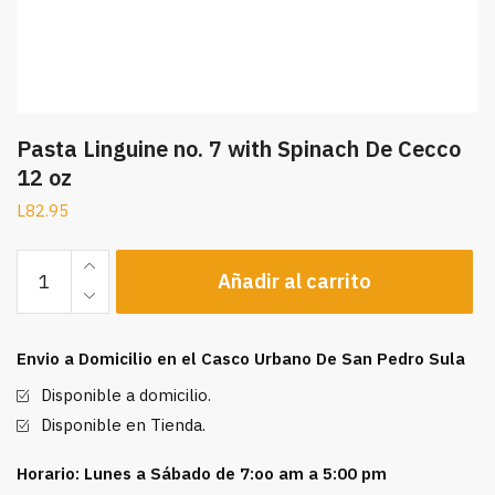
Pasta Linguine no. 7 with Spinach De Cecco
12 oz
L
82.95
Pasta
Añadir al carrito
Linguine
no.
7
Envio a Domicilio en el Casco Urbano De San Pedro Sula
with
Spinach
Disponible a domicilio.
De
Disponible en Tienda.
Cecco
12
Horario: Lunes a Sábado de 7:oo am a 5:00 pm