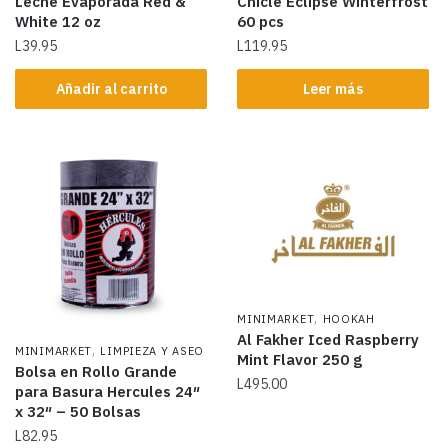
Leche Evaporada Red &
Chicle Eclipse Winterfrost
White 12 oz
60 pcs
L
39.95
L
119.95
Añadir al carrito
Leer más
,
MINIMARKET
HOOKAH
Al Fakher Iced Raspberry
,
MINIMARKET
LIMPIEZA Y ASEO
Mint Flavor 250 g
Bolsa en Rollo Grande
L
495.00
para Basura Hercules 24″
x 32″ – 50 Bolsas
L
82.95