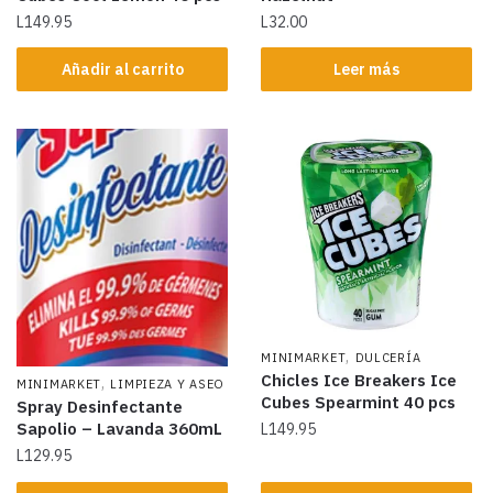
L
149.95
L
32.00
Añadir al carrito
Leer más
,
MINIMARKET
DULCERÍA
Chicles Ice Breakers Ice
,
MINIMARKET
LIMPIEZA Y ASEO
Cubes Spearmint 40 pcs
Spray Desinfectante
Sapolio – Lavanda 360mL
L
149.95
L
129.95