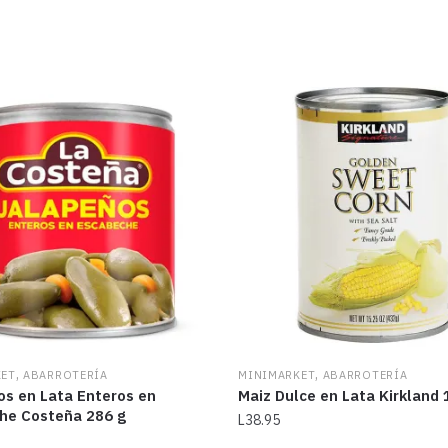
,
,
KET
ABARROTERÍA
MINIMARKET
ABARROTERÍA
os en Lata Enteros en
Maiz Dulce en Lata Kirkland 
he Costeña 286 g
L
38.95