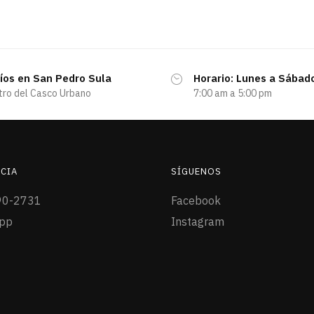
íos en San Pedro Sula
Horario: Lunes a Sábad
tro del Casco Urbano
7:00 am a 5:00 pm
CIA
SÍGUENOS
90-2731
Facebook
pp
Instagram