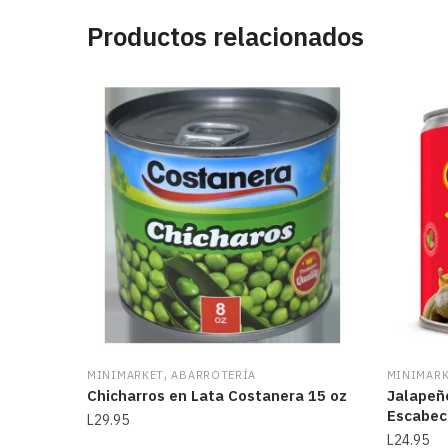
Productos relacionados
,
MINIMARKET
ABARROTERÍA
MINIMAR
Chicharros en Lata Costanera 15 oz
Jalapeñ
Escabec
L
29.95
L
24.95