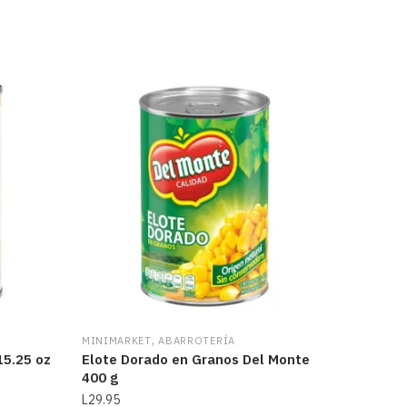
,
MINIMARKET
ABARROTERÍA
15.25 oz
Elote Dorado en Granos Del Monte
400 g
L
29.95