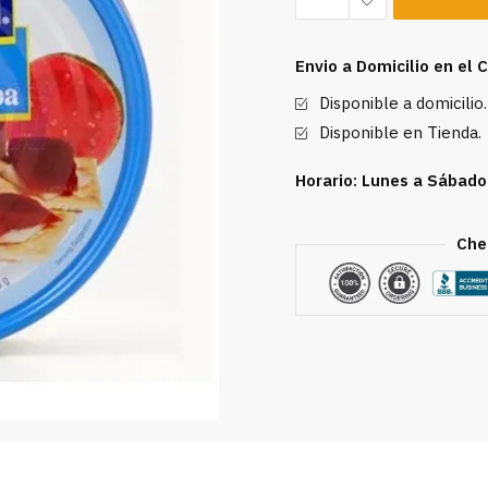
Guayaba
Goya
Envio a Domicilio en el
21
Disponible a domicilio.
oz
cantidad
Disponible en Tienda.
Horario: Lunes a Sábado
Che