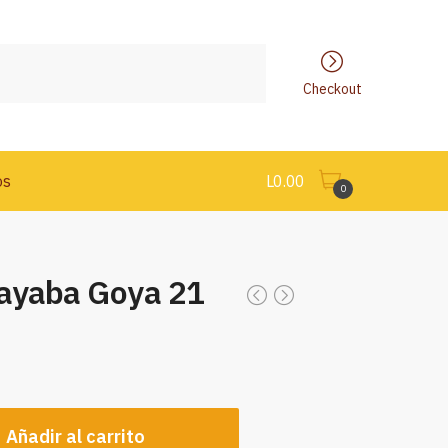
Checkout
os
L
0.00
0
ayaba Goya 21
Añadir al carrito