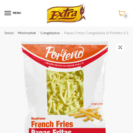
Saltar
Saltar
a
al
MENU
0
la
contenido
navegación
Inicio
/
Minimarket
/
Congelados
/
Papas Fritas Congeladas El Porteño 5.5 lb