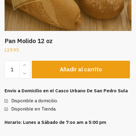
Pan Molido 12 oz
L
19.95
Pan
Añadir al carrito
Molido
12
oz
Envio a Domicilio en el Casco Urbano De San Pedro Sula
cantidad
Disponible a domicilio.
Disponible en Tienda.
Horario: Lunes a Sábado de 7:oo am a 5:00 pm