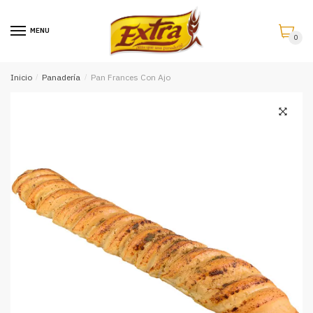
Saltar
Saltar
a
al
MENU
0
la
contenido
navegación
Inicio
/
Panadería
/
Pan Frances Con Ajo