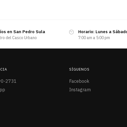
íos en San Pedro Sula
Horario: Lunes a Sábad
tro del Casco Urbano
7:00 am a 5:00 pm
CIA
SÍGUENOS
90-2731
Facebook
pp
Instagram