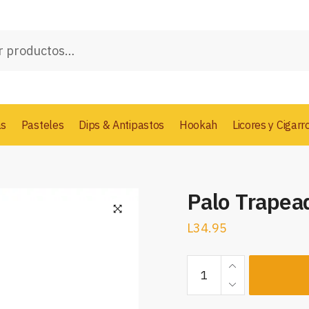
as
Pasteles
Dips & Antipastos
Hookah
Licores y Cigarr
Palo Trapea
L
34.95
Palo
Trapeador
cantidad