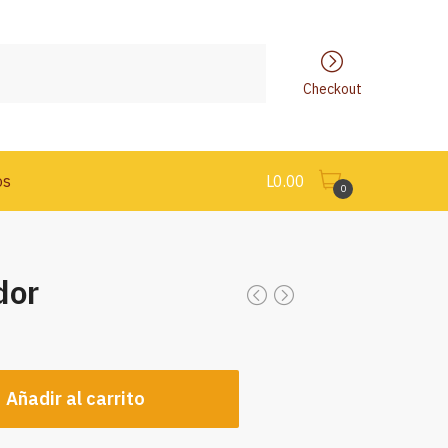
Checkout
os
L
0.00
0
dor
Añadir al carrito