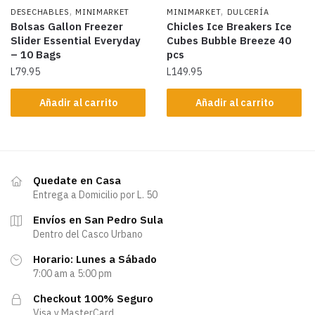
,
,
DESECHABLES
MINIMARKET
MINIMARKET
DULCERÍA
Bolsas Gallon Freezer
Chicles Ice Breakers Ice
Slider Essential Everyday
Cubes Bubble Breeze 40
– 10 Bags
pcs
L
79.95
L
149.95
Añadir al carrito
Añadir al carrito
Quedate en Casa
Entrega a Domicilio por L. 50
Envíos en San Pedro Sula
Dentro del Casco Urbano
Horario: Lunes a Sábado
7:00 am a 5:00 pm
Checkout 100% Seguro
Visa y MasterCard