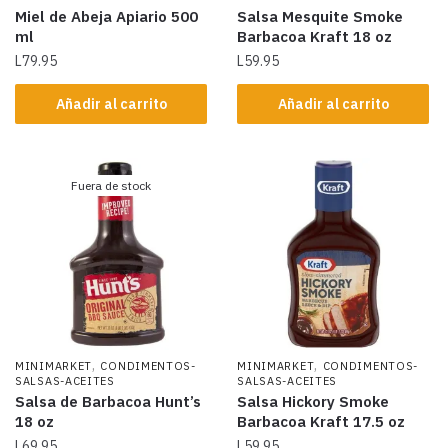
Miel de Abeja Apiario 500
Salsa Mesquite Smoke
ml
Barbacoa Kraft 18 oz
L
79.95
L
59.95
Añadir al carrito
Añadir al carrito
Fuera de stock
,
,
MINIMARKET
CONDIMENTOS-
MINIMARKET
CONDIMENTOS-
SALSAS-ACEITES
SALSAS-ACEITES
Salsa de Barbacoa Hunt’s
Salsa Hickory Smoke
18 oz
Barbacoa Kraft 17.5 oz
L
69.95
L
59.95