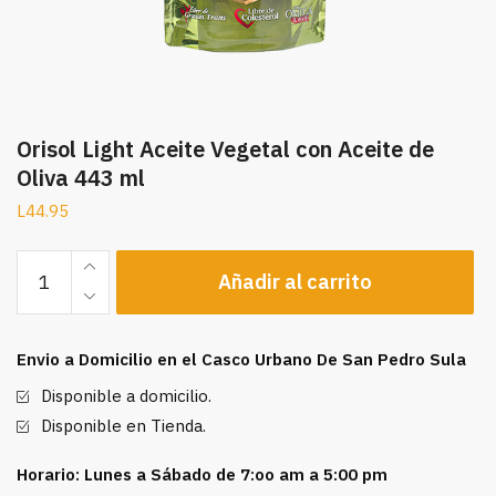
Orisol Light Aceite Vegetal con Aceite de
Oliva 443 ml
L
44.95
Orisol
Añadir al carrito
Light
Aceite
Vegetal
Envio a Domicilio en el Casco Urbano De San Pedro Sula
con
Aceite
Disponible a domicilio.
de
Disponible en Tienda.
Oliva
443
Horario: Lunes a Sábado de 7:oo am a 5:00 pm