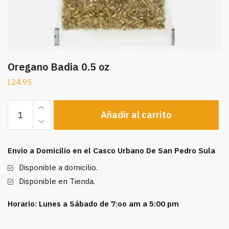
Oregano Badia 0.5 oz
L
24.95
Oregano
Añadir al carrito
Badia
0.5
oz
Envio a Domicilio en el Casco Urbano De San Pedro Sula
cantidad
Disponible a domicilio.
Disponible en Tienda.
Horario: Lunes a Sábado de 7:oo am a 5:00 pm