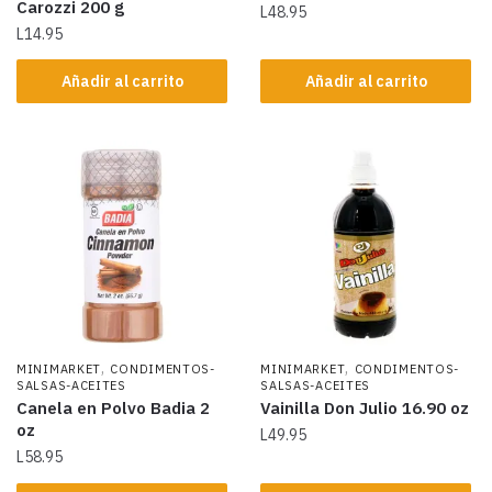
Carozzi 200 g
L
48.95
L
14.95
Añadir al carrito
Añadir al carrito
,
,
MINIMARKET
CONDIMENTOS-
MINIMARKET
CONDIMENTOS-
SALSAS-ACEITES
SALSAS-ACEITES
Canela en Polvo Badia 2
Vainilla Don Julio 16.90 oz
oz
L
49.95
L
58.95