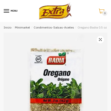
Saltar
Saltar
a
al
MENU
0
la
contenido
navegación
Inicio
/
Minimarket
/
Condimentos-Salsas-Aceites
/
Oregano Badia 0.5 oz