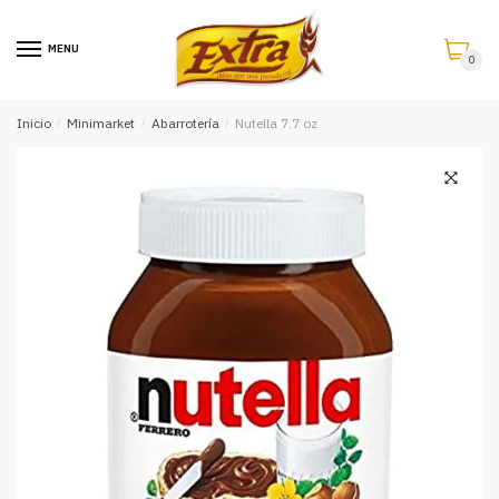
Saltar
Saltar
a
al
MENU
0
la
contenido
navegación
Inicio
/
Minimarket
/
Abarrotería
/
Nutella 7.7 oz