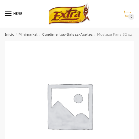
Saltar
Saltar
a
al
MENU
0
la
contenido
navegación
Inicio
/
Minimarket
/
Condimentos-Salsas-Aceites
/
Mostaza Fans 32 oz