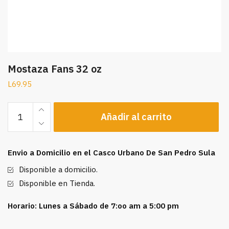
Mostaza Fans 32 oz
L
69.95
Mostaza
Añadir al carrito
Fans
32
oz
Envio a Domicilio en el Casco Urbano De San Pedro Sula
cantidad
Disponible a domicilio.
Disponible en Tienda.
Horario: Lunes a Sábado de 7:oo am a 5:00 pm