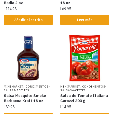
Badia 2 oz
18 oz
L
114.95
L
69.95
Añadir al carrito
Leer más
,
,
MINIMARKET
CONDIMENTOS-
MINIMARKET
CONDIMENTOS-
SALSAS-ACEITES
SALSAS-ACEITES
Salsa Mesquite Smoke
Salsa de Tomate Italiana
Barbacoa Kraft 18 oz
Carozzi 200 g
L
59.95
L
14.95