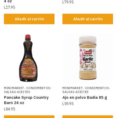
4 oz
L
79.95
L
17.95
Añadir al carrito
Añadir al carrito
,
,
MINIMARKET
CONDIMENTOS-
MINIMARKET
CONDIMENTOS-
SALSAS-ACEITES
SALSAS-ACEITES
Pancake Syrup Country
Ajo en polvo Badia 85 g
Barn 24 oz
L
59.95
L
84.95