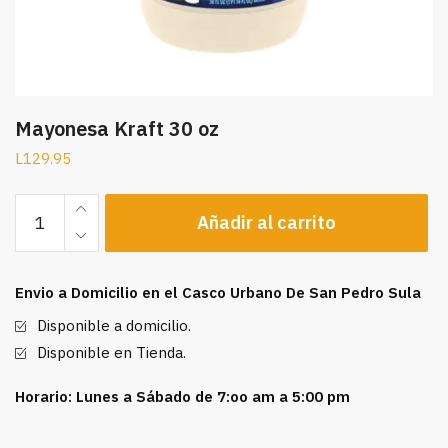
Mayonesa Kraft 30 oz
L
129.95
Mayonesa
Añadir al carrito
Kraft
30
oz
Envio a Domicilio en el Casco Urbano De San Pedro Sula
cantidad
Disponible a domicilio.
Disponible en Tienda.
Horario: Lunes a Sábado de 7:oo am a 5:00 pm