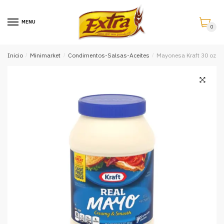
Saltar
Saltar
a
al
MENU
0
la
contenido
navegación
Inicio
/
Minimarket
/
Condimentos-Salsas-Aceites
/
Mayonesa Kraft 30 oz