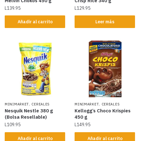
Melvin Chokos 450 g
Crisp Rice 340 g
L
139.95
L
129.95
Añadir al carrito
Leer más
,
,
MINIMARKET
CEREALES
MINIMARKET
CEREALES
Nesquik Nestle 380 g
Kellogg’s Choco Krispies
(Bolsa Resellable)
450 g
L
109.95
L
149.95
Añadir al carrito
Añadir al carrito