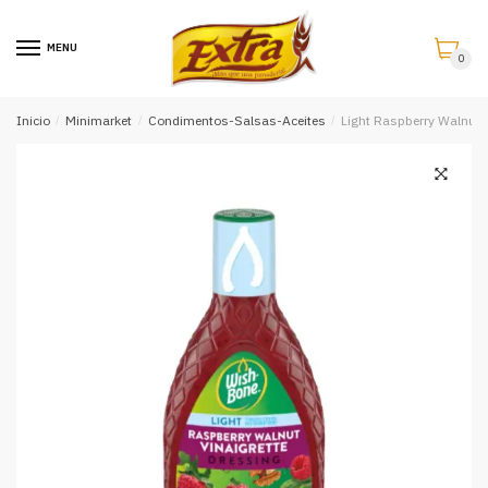
Saltar
Saltar
a
al
MENU
0
la
contenido
navegación
Inicio
/
Minimarket
/
Condimentos-Salsas-Aceites
/
Light Raspberry Walnut 