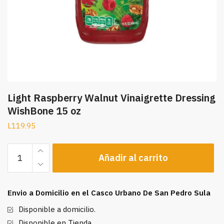
Light Raspberry Walnut Vinaigrette Dressing
WishBone 15 oz
L
119.95
Light
Añadir al carrito
Raspberry
Walnut
Vinaigrette
Envio a Domicilio en el Casco Urbano De San Pedro Sula
Dressing
WishBone
Disponible a domicilio.
15
Disponible en Tienda.