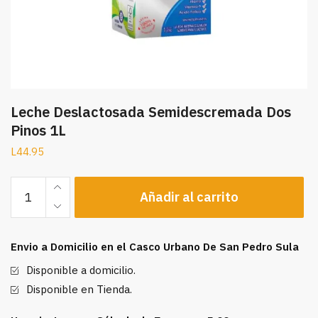
Leche Deslactosada Semidescremada Dos
Pinos 1L
L
44.95
Leche
Añadir al carrito
Deslactosada
Semidescremada
Dos
Envio a Domicilio en el Casco Urbano De San Pedro Sula
Pinos
1L
Disponible a domicilio.
cantidad
Disponible en Tienda.