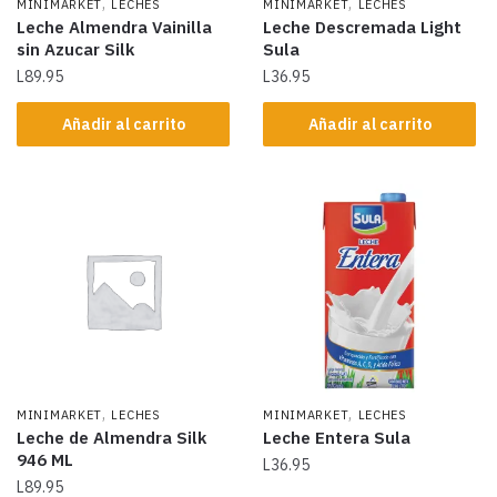
,
,
MINIMARKET
LECHES
MINIMARKET
LECHES
Leche Almendra Vainilla
Leche Descremada Light
sin Azucar Silk
Sula
L
89.95
L
36.95
Añadir al carrito
Añadir al carrito
,
,
MINIMARKET
LECHES
MINIMARKET
LECHES
Leche de Almendra Silk
Leche Entera Sula
946 ML
L
36.95
L
89.95