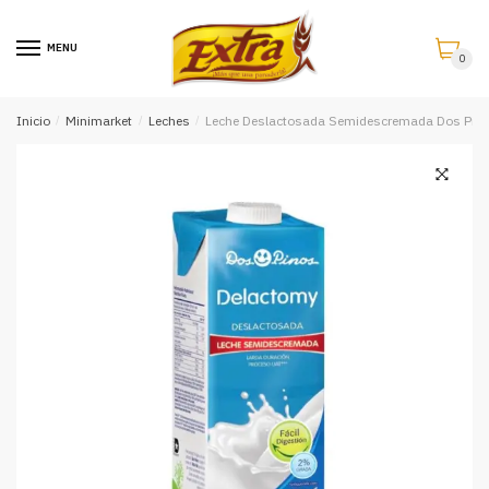
Saltar
Saltar
a
al
MENU
0
la
contenido
navegación
Inicio
/
Minimarket
/
Leches
/
Leche Deslactosada Semidescremada Dos Pino