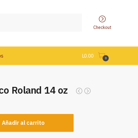
Checkout
os
L
0.00
0
co Roland 14 oz
Añadir al carrito