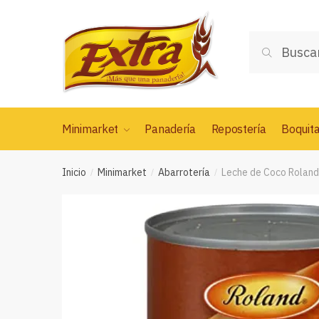
Saltar
Saltar
a
al
Buscar
la
contenido
Buscar
por:
navegación
Minimarket
Panadería
Repostería
Boquit
Inicio
Minimarket
Abarrotería
Leche de Coco Roland
/
/
/