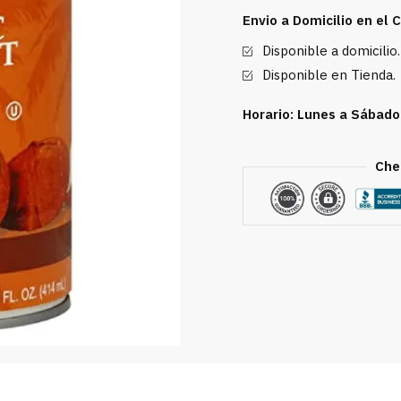
Roland
Envio a Domicilio en el
14
Disponible a domicilio.
oz
cantidad
Disponible en Tienda.
Horario: Lunes a Sábado
Che