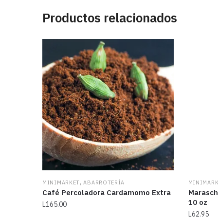
Productos relacionados
,
MINIMARKET
ABARROTERÍA
MINIMAR
Café Percoladora Cardamomo Extra
Marasch
10 oz
L
165.00
L
62.95