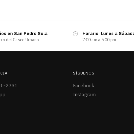
íos en San Pedro Sula
Horario: Lunes a Sábad
tro del Casco Urbano
7:00 am a 5:00 pm
CIA
SÍGUENOS
90-2731
Facebook
pp
Instagram