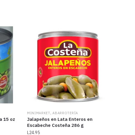
,
MINIMARKET
ABARROTERÍA
a 15 oz
Jalapeños en Lata Enteros en
Escabeche Costeña 286 g
L
24.95