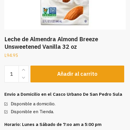
Leche de Almendra Almond Breeze
Unsweetened Vanilla 32 oz
L
94.95
Leche
Añadir al carrito
de
Almendra
Almond
Envio a Domicilio en el Casco Urbano De San Pedro Sula
Breeze
Unsweetened
Disponible a domicilio.
Vanilla
Disponible en Tienda.
32
oz
Horario: Lunes a Sábado de 7:oo am a 5:00 pm