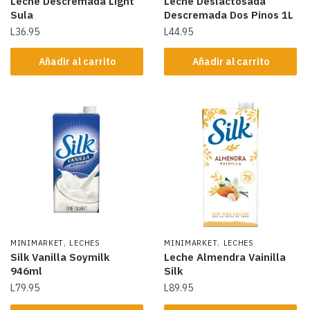
Leche Descremada Light
Leche Deslactosada
Sula
Descremada Dos Pinos 1L
L
36.95
L
44.95
Añadir al carrito
Añadir al carrito
,
,
MINIMARKET
LECHES
MINIMARKET
LECHES
Silk Vanilla Soymilk
Leche Almendra Vainilla
946ml
Silk
L
79.95
L
89.95