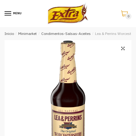
Saltar
Saltar
a
al
MENU
0
la
contenido
navegación
Inicio
/
Minimarket
/
Condimentos-Salsas-Aceites
/
Lea & Perrins Worcester