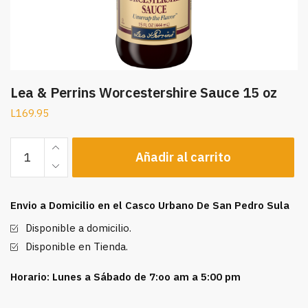
Lea & Perrins Worcestershire Sauce 15 oz
L
169.95
Lea
Añadir al carrito
&
Perrins
Worcestershire
Envio a Domicilio en el Casco Urbano De San Pedro Sula
Sauce
15
Disponible a domicilio.
oz
Disponible en Tienda.
cantidad
Horario: Lunes a Sábado de 7:oo am a 5:00 pm