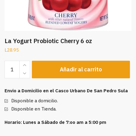
La Yogurt Probiotic Cherry 6 oz
L
28.95
La
Añadir al carrito
Yogurt
Probiotic
Cherry
Envio a Domicilio en el Casco Urbano De San Pedro Sula
6
oz
Disponible a domicilio.
cantidad
Disponible en Tienda.
Horario: Lunes a Sábado de 7:oo am a 5:00 pm