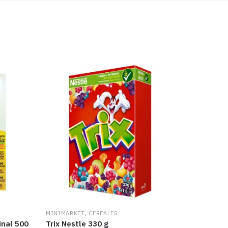
,
MINIMARKET
CEREALES
inal 500
Trix Nestle 330 g