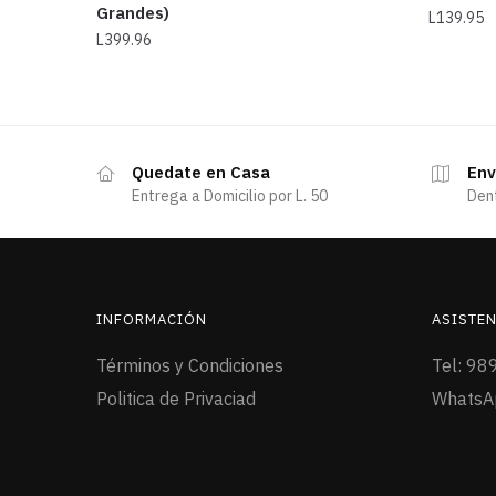
Grandes)
L
139.95
L
399.96
Quedate en Casa
Env
Entrega a Domicilio por L. 50
Den
INFORMACIÓN
ASISTEN
Términos y Condiciones
Tel: 98
Politica de Privaciad
WhatsA