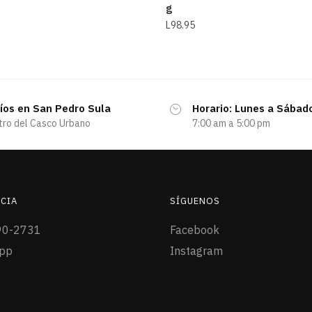
g
L
98.95
íos en San Pedro Sula
Horario: Lunes a Sábad
tro del Casco Urbano
7:00 am a 5:00 pm
CIA
SÍGUENOS
90-2731
Facebook
pp
Instagram