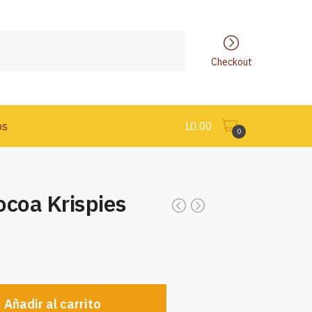
Checkout
os
L
0.00
0
ocoa Krispies
Añadir al carrito