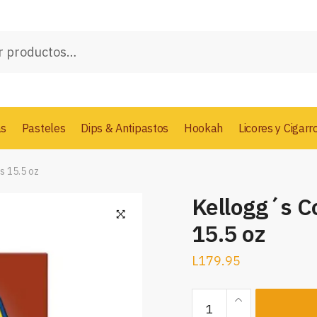
as
Pasteles
Dips & Antipastos
Hookah
Licores y Cigarr
s 15.5 oz
Kellogg´s C
15.5 oz
L
179.95
Kellogg
´s