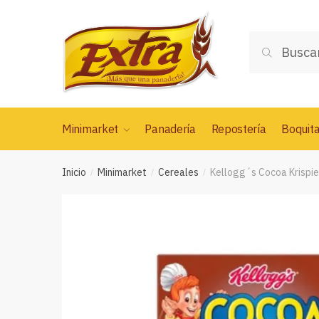
Saltar
Saltar
a
al
Buscar
la
contenido
Buscar
por:
navegación
Minimarket
Panadería
Repostería
Boquit
Inicio
Minimarket
Cereales
Kellogg´s Cocoa Krispie
/
/
/