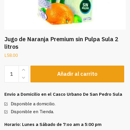
Jugo de Naranja Premium sin Pulpa Sula 2
litros
L
58.00
Jugo
Añadir al carrito
de
Naranja
Premium
Envio a Domicilio en el Casco Urbano De San Pedro Sula
sin
Pulpa
Disponible a domicilio.
Sula
Disponible en Tienda.
2
litros
Horario: Lunes a Sábado de 7:oo am a 5:00 pm