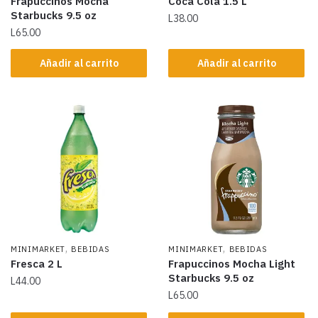
Frapuccinos Mocha
Coca Cola 1.5 L
Starbucks 9.5 oz
L
38.00
L
65.00
Añadir al carrito
Añadir al carrito
,
,
MINIMARKET
BEBIDAS
MINIMARKET
BEBIDAS
Fresca 2 L
Frapuccinos Mocha Light
Starbucks 9.5 oz
L
44.00
L
65.00