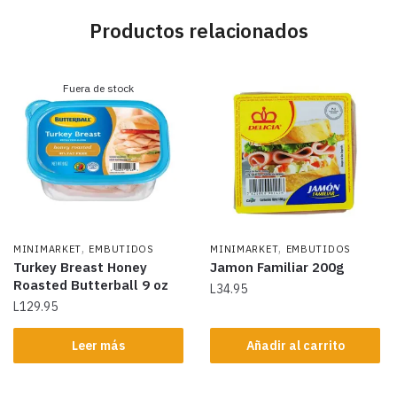
Productos relacionados
Fuera de stock
,
,
MINIMARKET
EMBUTIDOS
MINIMARKET
EMBUTIDOS
Turkey Breast Honey
Jamon Familiar 200g
Roasted Butterball 9 oz
L
34.95
L
129.95
Leer más
Añadir al carrito