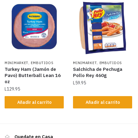
,
,
MINIMARKET
EMBUTIDOS
MINIMARKET
EMBUTIDOS
Turkey Ham (Jamón de
Salchicha de Pechuga
Pavo) Butterball Lean 16
Pollo Rey 460g
oz
L
59.95
L
129.95
Añadir al carrito
Añadir al carrito
Quedate en Casa