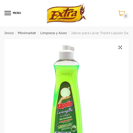
Saltar
Saltar
a
al
MENU
0
la
contenido
navegación
Inicio
/
Minimarket
/
Limpieza y Aseo
/
Jabon para Lavar Traste Liquido Sapp