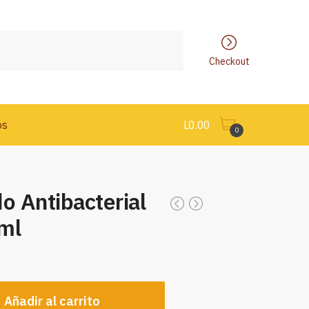
Checkout
os
L
0.00
0
o Antibacterial
ml
Añadir al carrito