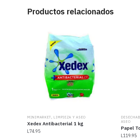
Productos relacionados
,
MINIMARKET
LIMPIEZA Y ASEO
DESECHAB
ASEO
Xedex Antibacterial 1 kg
Papel T
L
74.95
L
119.95