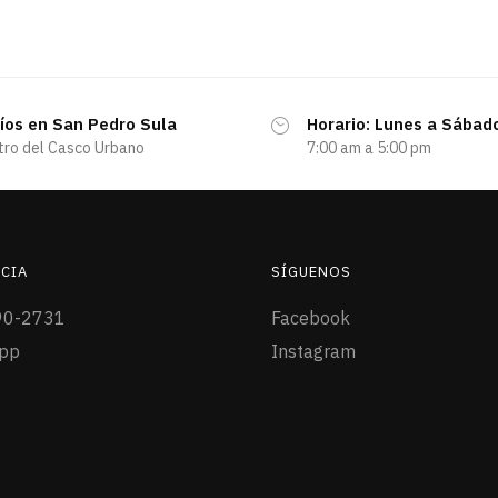
íos en San Pedro Sula
Horario: Lunes a Sábad
tro del Casco Urbano
7:00 am a 5:00 pm
CIA
SÍGUENOS
90-2731
Facebook
pp
Instagram