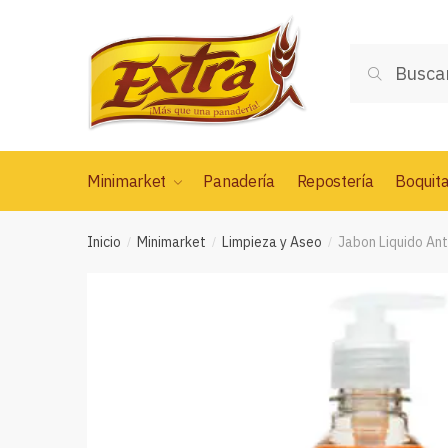
Saltar
Saltar
a
al
Buscar
la
contenido
Buscar
por:
navegación
Minimarket
Panadería
Repostería
Boquit
Inicio
Minimarket
Limpieza y Aseo
Jabon Liquido Ant
/
/
/