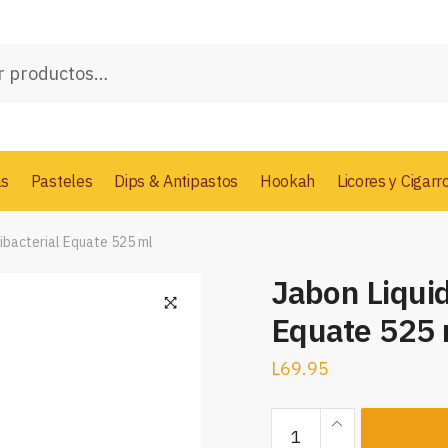
as
Pasteles
Dips & Antipastos
Hookah
Licores y Cigarr
ibacterial Equate 525 ml
Jabon Liquid
Equate 525 
L
69.95
Jabon
Liquido