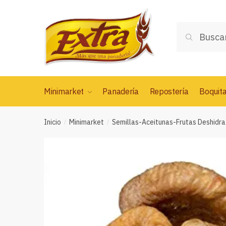
Saltar
Saltar
a
al
Buscar
la
contenido
Buscar
por:
navegación
Minimarket
Panadería
Repostería
Boquit
Inicio
Minimarket
Semillas-Aceitunas-Frutas Deshidr
/
/