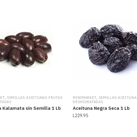
,
,
KET
SEMILLAS-ACEITUNAS-FRUTAS
MINIMARKET
SEMILLAS-ACEITUNA
TADAS
DESHIDRATADAS
 Kalamata sin Semilla 1 Lb
Aceituna Negra Seca 1 Lb
L
229.95