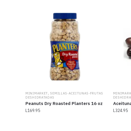
,
MINIMARKET
SEMILLAS-ACEITUNAS-FRUTAS
MINIMAR
DESHIDRATADAS
DESHIDRA
Peanuts Dry Roasted Planters 16 oz
Aceituna
L
169.95
L
324.95