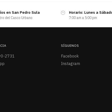
íos en San Pedro Sula
Horario: Lunes a Sábad
tro del Casco Urbano
7:00 am a 5:00 pm
CIA
SÍGUENOS
90-2731
Facebook
pp
Instagram