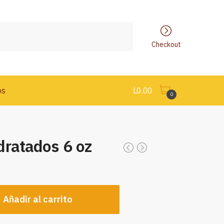
Checkout
os
L
0.00
0
dratados 6 oz
Añadir al carrito