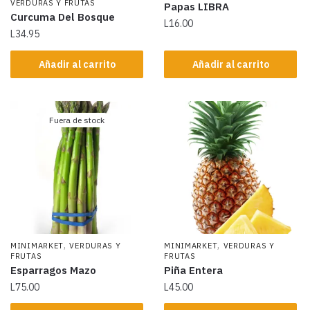
VERDURAS Y FRUTAS
Papas LIBRA
Curcuma Del Bosque
L
16.00
L
34.95
Añadir al carrito
Añadir al carrito
Fuera de stock
,
,
MINIMARKET
VERDURAS Y
MINIMARKET
VERDURAS Y
FRUTAS
FRUTAS
Esparragos Mazo
Piña Entera
L
75.00
L
45.00