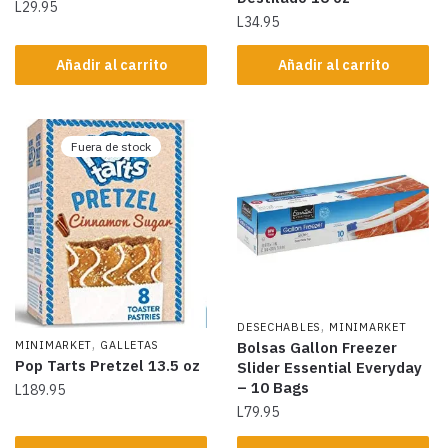
L
29.95
L
34.95
Añadir al carrito
Añadir al carrito
Fuera de stock
,
DESECHABLES
MINIMARKET
,
MINIMARKET
GALLETAS
Bolsas Gallon Freezer
Pop Tarts Pretzel 13.5 oz
Slider Essential Everyday
– 10 Bags
L
189.95
L
79.95