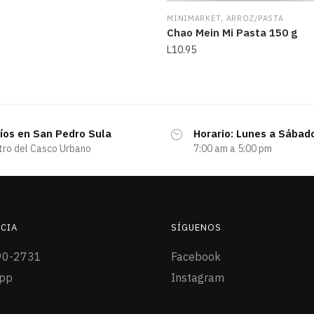
,
MINIMARKET
ARROZ/PASTA
Chao Mein Mi Pasta 150 g
L
10.95
íos en San Pedro Sula
Horario: Lunes a Sábad
tro del Casco Urbano
7:00 am a 5:00 pm
CIA
SÍGUENOS
90-2731
Facebook
pp
Instagram