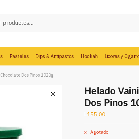
as
Pasteles
Dips & Antipastos
Hookah
Licores y Cigarr
a Chocolate Dos Pinos 1028g
Helado Vaini
Dos Pinos 1
L
155.00
Agotado