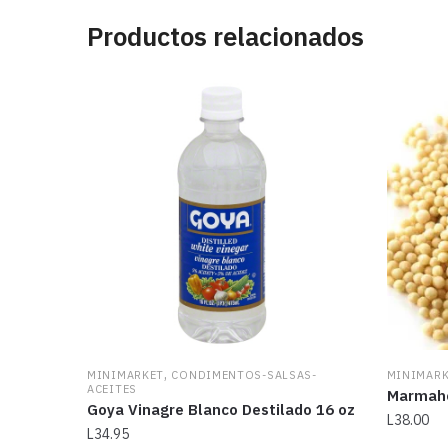
Productos relacionados
,
MINIMARKET
CONDIMENTOS-SALSAS-
MINIMAR
ACEITES
Marmaho
Goya Vinagre Blanco Destilado 16 oz
L
38.00
L
34.95