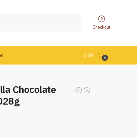
Checkout
os
L
0.00
0
lla Chocolate
028g