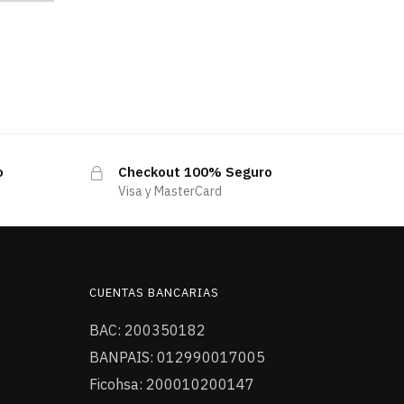
o
Checkout 100% Seguro
Visa y MasterCard
CUENTAS BANCARIAS
BAC: 200350182
BANPAIS: 012990017005
Ficohsa: 200010200147