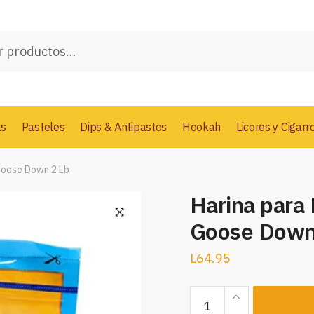
as
Pasteles
Dips & Antipastos
Hookah
Licores y Cigarr
Goose Down 2 Lb
Harina para
Goose Down
L
64.95
Harina
para