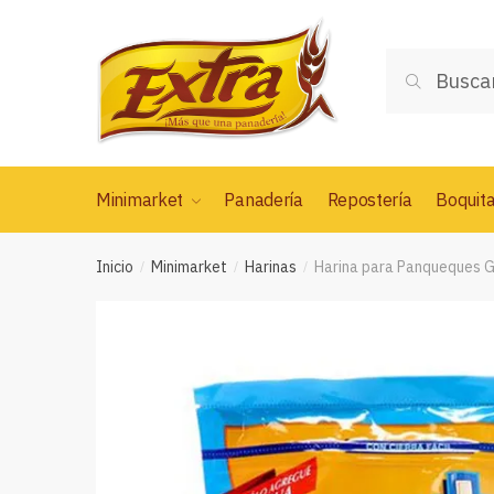
Saltar
Saltar
a
al
Buscar
la
contenido
Buscar
por:
navegación
Minimarket
Panadería
Repostería
Boquit
Inicio
Minimarket
Harinas
Harina para Panqueques 
/
/
/