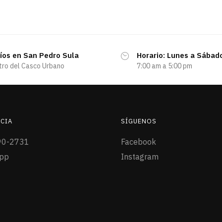
íos en San Pedro Sula
Horario: Lunes a Sábad
tro del Casco Urbano
7:00 am a 5:00 pm
CIA
SÍGUENOS
90-2731
Facebook
pp
Instagram