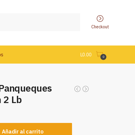
Checkout
os
L
0.00
0
 Panqueques
 2 Lb
Añadir al carrito