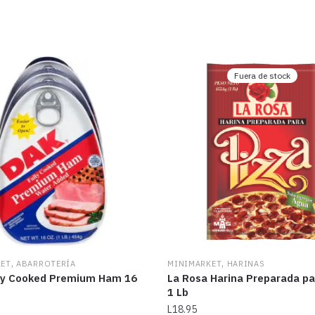
Fuera de stock
,
,
KET
ABARROTERÍA
MINIMARKET
HARINAS
ly Cooked Premium Ham 16
La Rosa Harina Preparada pa
1 Lb
L
18.95