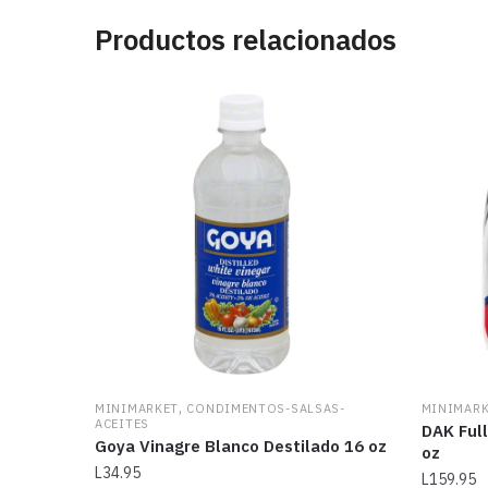
Productos relacionados
,
MINIMARKET
CONDIMENTOS-SALSAS-
MINIMAR
ACEITES
DAK Ful
Goya Vinagre Blanco Destilado 16 oz
oz
L
34.95
L
159.95