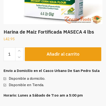
Harina de Maiz Fortificada MASECA 4 lbs
L
42.95
Harina
Añadir al carrito
de
Maiz
Fortificada
Envio a Domicilio en el Casco Urbano De San Pedro Sula
MASECA
4
Disponible a domicilio.
lbs
Disponible en Tienda.
cantidad
Horario: Lunes a Sábado de 7:oo am a 5:00 pm