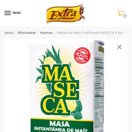
Saltar
Saltar
a
al
MENU
0
la
contenido
navegación
Inicio
/
Minimarket
/
Harinas
/
Harina de Maiz Fortificada MASECA 4 lbs