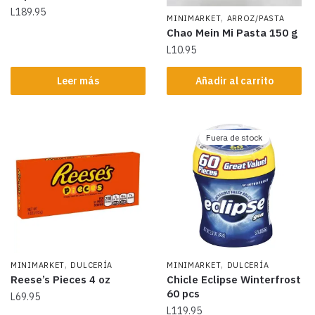
L
189.95
,
MINIMARKET
ARROZ/PASTA
Chao Mein Mi Pasta 150 g
L
10.95
Leer más
Añadir al carrito
Fuera de stock
,
,
MINIMARKET
DULCERÍA
MINIMARKET
DULCERÍA
Reese’s Pieces 4 oz
Chicle Eclipse Winterfrost
60 pcs
L
69.95
L
119.95